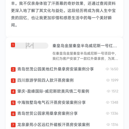
丰。我不仅亲身体验了汗蒸幕的奇妙效果，还通过查阅资料
更深入地了解了其文化与益处。这段经历将成为我人生中宝
贵的回忆，也让我更加珍惜和感恩生活中的每一个美好瞬
间。
1
秦皇岛金屋秦皇半岛威尼斯一号红外桑拿房安装案例分享
在秦皇岛金屋秦皇半岛威尼斯一号项目中，
我们为客户安装了一款红外桑拿房，为其提
供舒适的桑拿体验。以下是安装过程的简要
青岛世茂公园美地红外桑拿房安装案例分享
描述：准备工作：在安装开始之前，我们对
1650
2
安装现场进行了详细的评估和测量，确保桑
拿房的尺寸和设计符合客户需求和现场条
四川旅游学院四人款汗蒸房案例
1599
3
件。运输和搬运：桑拿房制造完成后，我们
安排专业团队将其运输至秦皇岛金屋秦皇半
肇庆-盈峰国际-威尼斯欧美风情二号案例
1512
4
岛威尼斯一号项目现场。我们使用专业设备
和团队进行搬运，以确保桑拿房安全到达安
中海独墅岛电气石汗蒸房安装案例分享
1348
5
装位置。组装结构：一旦桑拿房运抵现场，
我们开始组装桑拿房的结构。根据设计图纸
青岛世贸公园家用桑拿房案例分享
1336
6
和说明书，我们逐步搭建桑拿房的框架和墙
壁...
龙泉豪苑小区远红外磁板汗蒸房安装案例
1316
7