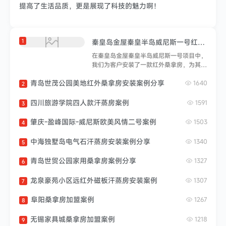
提高了生活品质，更是展现了科技的魅力啊！
1
秦皇岛金屋秦皇半岛威尼斯一号红外桑拿房安装案例分享
在秦皇岛金屋秦皇半岛威尼斯一号项目中，
我们为客户安装了一款红外桑拿房，为其提
供舒适的桑拿体验。以下是安装过程的简要
青岛世茂公园美地红外桑拿房安装案例分享
描述：准备工作：在安装开始之前，我们对
1640
2
安装现场进行了详细的评估和测量，确保桑
拿房的尺寸和设计符合客户需求和现场条
四川旅游学院四人款汗蒸房案例
1591
3
件。运输和搬运：桑拿房制造完成后，我们
安排专业团队将其运输至秦皇岛金屋秦皇半
肇庆-盈峰国际-威尼斯欧美风情二号案例
1503
4
岛威尼斯一号项目现场。我们使用专业设备
和团队进行搬运，以确保桑拿房安全到达安
中海独墅岛电气石汗蒸房安装案例分享
1340
5
装位置。组装结构：一旦桑拿房运抵现场，
我们开始组装桑拿房的结构。根据设计图纸
青岛世贸公园家用桑拿房案例分享
1327
6
和说明书，我们逐步搭建桑拿房的框架和墙
壁...
龙泉豪苑小区远红外磁板汗蒸房安装案例
1307
7
阜阳桑拿房加盟案例
1267
8
无锡家具城桑拿房加盟案例
1218
9