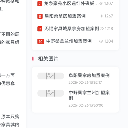
秦皇岛金屋秦皇半岛威尼
多种风格和
龙泉豪苑小区远红外磁板汗蒸房安装案例
1307
7
斯一号项目现场。我们使
策。
用专业设备和团队进行搬
阜阳桑拿房加盟案例
1267
8
运，以确保桑拿房安全到
达安装位置。组装结构：
无锡家具城桑拿房加盟案例
1218
9
一旦桑拿房运抵现场，我
了不同的展
们开始组装桑拿房的结
中野桑拿兰州加盟案例
1204
尚的家具组
10
构。根据设计图纸和说明
书，我们逐步搭建桑拿房
的框架和墙壁...
相关图片
另一方面，
阜阳桑拿房加盟案例
2025-02-26 13:52:17
的优惠套
中野桑拿兰州加盟案
例
2025-02-26 13:50:00
。原本只购
在家具城内