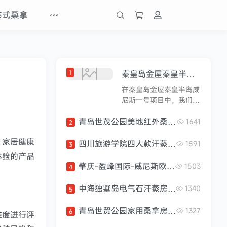
韩式桑拿
1
秦皇岛金屋秦皇半岛威尼斯一号红外桑拿房安装案例分享
在秦皇岛金屋秦皇半岛威
尼斯一号项目中，我们为
客户安装了一款红外桑拿
青岛世茂公园美地红外桑拿房安装案例分享
房，为其提供舒适的桑拿
1641
2
体验。以下是安装过程的
，家居健康
简要描述：准备工作：在
四川旅游学院四人款汗蒸房案例
1591
3
安装开始之前，我们对安
体验的产品
装现场进行了详细的评估
肇庆-盈峰国际-威尼斯欧美风情二号案例
1503
4
和测量，确保桑拿房的尺
寸和设计符合客户需求和
中海独墅岛电气石汗蒸房安装案例分享
1340
5
现场条件。运输和搬运：
桑拿房制造完成后，我们
青岛世贸公园家用桑拿房案例分享
1327
6
维度进行评
安排专业团队将其运输至