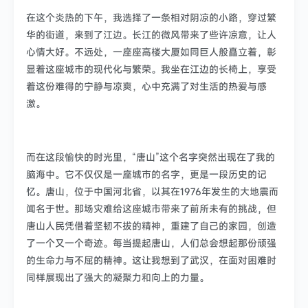
在这个炎热的下午，我选择了一条相对阴凉的小路，穿过繁
华的街道，来到了江边。长江的微风带来了些许凉意，让人
心情大好。不远处，一座座高楼大厦如同巨人般矗立着，彰
显着这座城市的现代化与繁荣。我坐在江边的长椅上，享受
着这份难得的宁静与凉爽，心中充满了对生活的热爱与感
激。
而在这段愉快的时光里，“唐山”这个名字突然出现在了我的
脑海中。它不仅仅是一座城市的名字，更是一段历史的记
忆。唐山，位于中国河北省，以其在1976年发生的大地震而
闻名于世。那场灾难给这座城市带来了前所未有的挑战，但
唐山人民凭借着坚韧不拔的精神，重建了自己的家园，创造
了一个又一个奇迹。每当提起唐山，人们总会想起那份顽强
的生命力与不屈的精神。这让我想到了武汉，在面对困难时
同样展现出了强大的凝聚力和向上的力量。