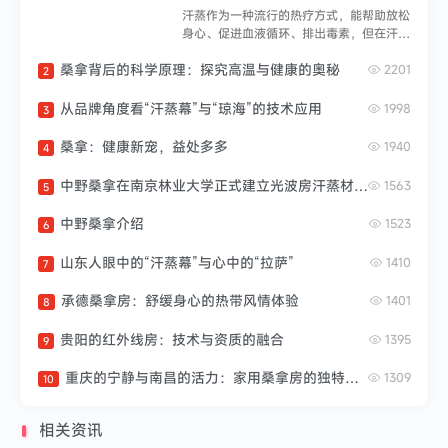
汗蒸作为一种流行的热疗方式，能帮助放松
身心、促进血液循环、排出毒素，但在汗蒸
前、汗蒸过程中以及汗蒸后，都有不少需要
桑拿背后的科学原理：探究高温与健康的奥秘
注意的地方，以确保安全和达到良好的效
2201
2
果。汗蒸前的准备身体状况评估：不是所有
人都适合汗蒸。感冒发热、身体虚弱、经期
从品牌角度看“汗蒸幕”与“琼海”的技术应用
1998
3
女性、孕妇、患有严重心血管疾病（如高血
压、冠心病等）、皮肤病（如开放性伤口、
桑拿：健康新宠，益处多多
1940
4
皮肤过敏等）以及刚饮酒或进食过饱的人
群，都不建议汗蒸，以免加重身体负担或引
中野桑拿在南京林业大学正式建立光波房汗蒸材料研究基地
1563
5
发不适。例如，高血压患者在汗蒸时可能因
血压波动过大而导致头晕、心慌甚至危及生
中野桑拿介绍
1523
6
命。适量进食与饮水：汗蒸前不宜空腹，但
也不...
山东人眼中的“汗蒸幕”与心中的“拉萨”
1410
7
承德桑拿房：舒缓身心的热带风情体验
1401
8
贵阳的红外线房：技术与资质的融合
1395
9
重庆的宁静与南昌的活力：家用桑拿房的独特视角
1309
10
相关资讯