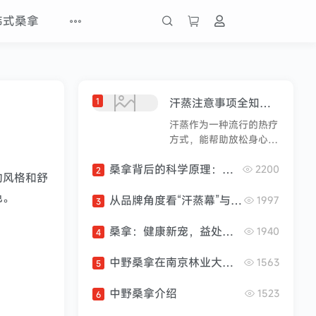
韩式桑拿
1
汗蒸注意事项全知道，健康享受热疗时光
汗蒸作为一种流行的热疗
方式，能帮助放松身心、
促进血液循环、排出毒
桑拿背后的科学原理：探究高温与健康的奥秘
素，但在汗蒸前、汗蒸过
2200
2
的风格和舒
程中以及汗蒸后，都有不
色。
少需要注意的地方，以确
从品牌角度看“汗蒸幕”与“琼海”的技术应用
1997
3
保安全和达到良好的效
果。汗蒸前的准备身体状
桑拿：健康新宠，益处多多
1940
4
况评估：不是所有人都适
合汗蒸。感冒发热、身体
中野桑拿在南京林业大学正式建立光波房汗蒸材料研究基地
1563
5
虚弱、经期女性、孕妇、
患有严重心血管疾病（如
中野桑拿介绍
1523
6
高血压、冠心病等）、皮