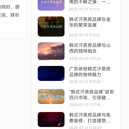
南的不解之缘：一场
的同时，感
穿越株洲的奇妙工艺
2025-01-21 11:11:21
之旅
来说，铁杉
韩式汗蒸房品牌在金
华的繁荣发展
2025-01-21 11:11:21
韩式汗蒸房品牌与山
西的独特融合
2025-01-21 11:11:20
广东体验韩式汗蒸房
品牌的独特魅力
2025-01-21 11:11:20
“韩式汗蒸房品牌”进军
四川市场，引领健康
潮流
2025-01-21 11:11:14
韩式汗蒸房品牌与免
费装修：打造理想空
间
2025-01-21 11:10:29