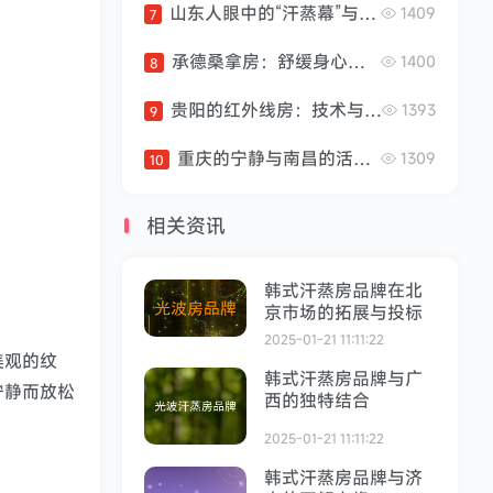
肤病（如开放性伤口、皮
山东人眼中的“汗蒸幕”与心中的“拉萨”
1409
7
肤过敏等）以及刚饮酒或
进食过饱的人群，都不建
承德桑拿房：舒缓身心的热带风情体验
1400
8
议汗蒸，以免加重身体负
担或引发不适。例如，高
贵阳的红外线房：技术与资质的融合
1393
9
血压患者在汗蒸时可能因
血压波动过大而导致头
重庆的宁静与南昌的活力：家用桑拿房的独特视角
1309
10
晕、心慌甚至危及生命。
适量进食与饮水：汗蒸前
不宜空腹，但也不...
相关资讯
韩式汗蒸房品牌在北
京市场的拓展与投标
2025-01-21 11:11:22
美观的纹
韩式汗蒸房品牌与广
宁静而放松
西的独特结合
。
2025-01-21 11:11:22
韩式汗蒸房品牌与济